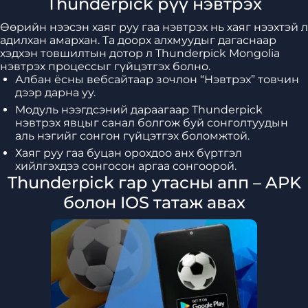
Thunderpick рүү нэвтрэх
Өөрийн нээсэн хаяг руу гаа нэвтрэх нь хаяг нээхтэй л
адилхан амархан. Та доорх алхмуудыг дагаснаар
хэдхэн товшилтын дотор л Thunderpick Mongolia
нэвтрэх процессыг гүйцэтгэх болно.
Албан ёсны вебсайтаар зочлон “Нэвтрэх” товчин
дээр дарна уу.
Модуль нээгдсэний дараагаар Thunderpick
нэвтрэх явцыг санал болгож буй сонголтуудын
аль нэгийг сонгон гүйцэтгэх боломжтой.
Хаяг руу гаа буцан орохдоо анх бүртгэл
хийлгэхдээ сонгосон аргаа сонгоорой.
Thunderpick гар утасны апп – APK
болон IOS татаж авах