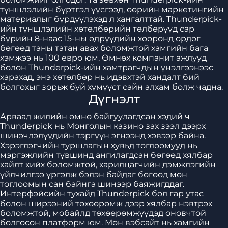
түншлэлийн бүртгэл үүсгээд, өөрийн маркетингийн
материалыг бүрдүүлэхэд л хангалттай. Thunderpick-
ийн түншлэлийн хөтөлбөрийн төлбөрүүд сар
бүрийн 8-наас 15-ны өдрүүдийн хооронд ордог
бөгөөд таны татан авах боломжтой хамгийн бага
хэмжээ нь 100 евро юм. Өмнөх компанит ажлууд
болон Thunderpick-ийн хамтрагчдын үнэлгээнээс
харахад, энэ хөтөлбөр нь идэвхтэй хандалт бий
болгохыг зорьж буй хүмүүст сайн алхам болж чадна.
Дүгнэлт
Арваад жилийн өмнө байгуулагдсан хэдий ч
Thunderpick нь Монголын казино зах зээл дээрх
шинэчлэлүүдийн тэргүүн эгнээнд хэвээр байна.
Хэрэглэгчийн туршлагын хувьд тоглоомууд нь
мэргэжлийн түвшинд ангилагдсан бөгөөд хялбар
хайлт хийх боломжтой, харилцагчийн дэмжлэгийн
үйлчилгээ үргэлж бэлэн байдаг бөгөөд мөн
тоглоомын сан байнга шинээр баяжигддаг.
Интерфэйсийн тухайд Thunderpick бол гар утас
болон ширээний төхөөрөмж дээр хялбар нэвтрэх
боломжтой, мобайлд төхөөрөмжүүдэд оновчтой
болгосон платформ юм. Мөн вэбсайт нь хамгийн