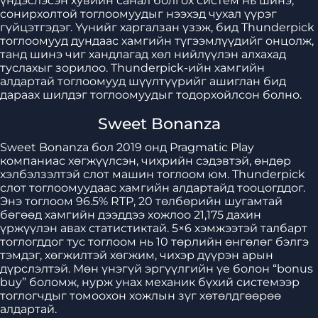
үндэслэсэн хувийн санал болгох систем нь шинэ,
сонирхолтой тоглоомуудыг нээхэд чухал үүрэг
гүйцэтгэдэг. Үүнийг харгалзан үзэж, бид Thunderpick
тоглоомууд дундаас хамгийн түгээмлүүдийг онцолж,
танд шинэ чиг хандлагад хөл нийлүүлэн алхахад
туслахыг зорилоо. Thunderpick-ийн хамгийн
алдартай тоглоомууд шүүлтүүрийг ашиглан бид
дараах шилдэг тоглоомуудыг тодорхойлсон болно.
Sweet Bonanza
Sweet Bonanza бол 2019 онд Pragmatic Play
компаниас хөгжүүлсэн, чихрийн сэдэвтэй, өндөр
хэлбэлзэлтэй слот машин тоглоом юм. Thunderpick
слот тоглоомуудаас хамгийн алдартайд тооцогддог.
Энэ тоглоом 96.5% RTP, 20 төлбөрийн шугамтай
бөгөөд хамгийн дээддээ хожлоо 21,175 дахин
үржүүлэн авах статистиктай. 5×6 хэмжээтэй талбарт
тоглогддог тус тоглоом нь 10 төрлийн өнгөлөг бэлгэ
тэмдэг, хөгжилтэй хөгжим, чихэр дүүрэн арын
дүрслэлтэй. Мөн үнэгүй эргүүлгийн үе болон “bonus
buy” боломж, нурж унах механик бүхий системээр
тоглогчдыг томоохон хожлын зүг хөтөлдгөөрөө
алдартай.