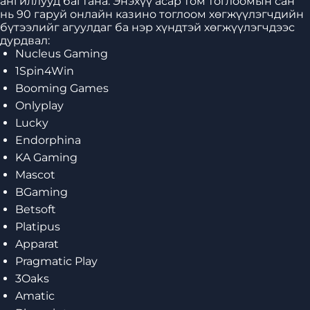
ангиллууд багтана. Энэхүү асар том тоглоомын сан
нь 90 гаруй онлайн казино тоглоом хөгжүүлэгчдийн
бүтээлийг агуулдаг ба нэр хүндтэй хөгжүүлэгчдээс
дурдвал:
Nucleus Gaming
1Spin4Win
Booming Games
Onlyplay
Lucky
Endorphina
KA Gaming
Mascot
BGaming
Betsoft
Platipus
Apparat
Pragmatic Play
3Oaks
Amatic