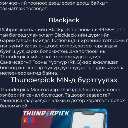
хэмжээний тооноос дээш эсвэл доош байхыг
таамаглаж тоглодог.
Blackjack
Platipus компанийн Blackjack тоглоом нь 99.58% RTP-
тай бөгөөд уламжлалт Blackjack-ийн дүрмийг
баримталсан байдаг. Тоглогчид ширээний тоглоомыг
нэг хүний харах өнцгөөс тоглож, хөзөр тараагдаж
буйг шууд харах боломжтой. Энэ тоглоом нь
Thunderpick-ийн слот тоглоомуудын адил
Санамсаргүй Тооны Үүсгүүр (RNG)-ээр ажилладаг
бөгөөд ингэснээр бүх үр дүн шударга, гадны аливаа
нөлөөнөөс ангид байна.
Thunderpick MN-д бүртгүүлэх
Thunderpick Монгол хэрэглэгчдэд бүртгүүлэх олон
хэлбэрийг санал болгодог. Та доорх заавартай
танилцсанаар хэдхэн алхмын дотор хэрэглэгч болох
боломжтой.