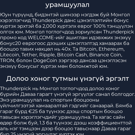
урамшуулал
Юун түрүүнд, бидэнтэй шинээр нэгдэж буй Монгол
хэрэглэгчид Thunderpick данс цэнэглэлтийн бонус
хүртэх эрхтэй ба 2,000 хүртэлх еврог 100% тэнцүүлэн
олгох юм. Монгол тоглогчдод зориулсан Thunderpick
промо код WELCOME-ийг ашиглан идэвхжих энэхүү
бонус20 еврогоос дээших цэнэглэлтэд хамаарах ба
бооцоо тавих нөхцөл нь 40х. Та Bitcoin, Ethereum,
Litecoin, Tether, Ripple, Bitcoin Cash, Binance Coin,
TRON, болон DogeCoin зэргээр дансаа цэнэглэсэн
энэхүү бонусыг хүртэх мөн боломжтой юм.
Долоо хоног тутмын үнэгүй эргэлт
Thunderpick нь Монгол тоглогчдод долоо хоног
бүрийн Даваа гарагт үнэгүй эргүүлэг санал болгодог.
Энэ урамшуулал нь спортын бооцооны
үйлчилгээтэй хамааралтай гэдгийг санаарай. Бямба
гараг бүрд €25 ба түүнээс дээш спортын бооцоо
тавьсан хэрэглэгчдийг урамшуулна. Та хагас сайн
өдөр болж буй, 1.3 ба түүнээс дээш коэффициенттой
аль нэг тэмцээн дээр бооцоо тавьснаар Даваа гараг
бүр 25 үнэгүй эргүүлэг хүртэх юм.