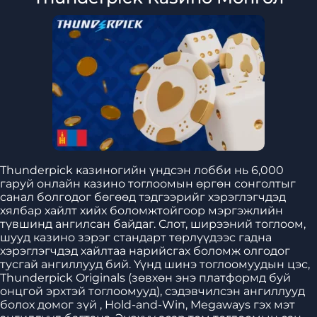
Thunderpick казиногийн үндсэн лобби нь 6,000
гаруй онлайн казино тоглоомын өргөн сонголтыг
санал болгодог бөгөөд тэдгээрийг хэрэглэгчдэд
хялбар хайлт хийх боломжтойгоор мэргэжлийн
түвшинд ангилсан байдаг. Слот, ширээний тоглоом,
шууд казино зэрэг стандарт төрлүүдээс гадна
хэрэглэгчдэд хайлтаа нарийсгах боломж олгодог
тусгай ангиллууд бий. Үүнд шинэ тоглоомуудын цэс,
Thunderpick Originals (зөвхөн энэ платформд буй
онцгой эрхтэй тоглоомууд), сэдэвчилсэн ангиллууд
болох домог зүй , Hold-and-Win, Megaways гэх мэт