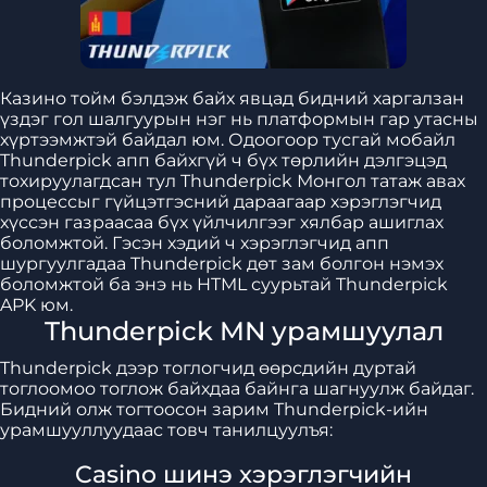
Казино тойм бэлдэж байх явцад бидний харгалзан
үздэг гол шалгуурын нэг нь платформын гар утасны
хүртээмжтэй байдал юм. Одоогоор тусгай мобайл
Thunderpick апп байхгүй ч бүх төрлийн дэлгэцэд
тохируулагдсан тул Thunderpick Монгол татаж авах
процессыг гүйцэтгэсний дараагаар хэрэглэгчид
хүссэн газраасаа бүх үйлчилгээг хялбар ашиглах
боломжтой. Гэсэн хэдий ч хэрэглэгчид апп
шургуулгадаа Thunderpick дөт зам болгон нэмэх
боломжтой ба энэ нь HTML суурьтай Thunderpick
APK юм.
Thunderpick MN урамшуулал
Thunderpick дээр тоглогчид өөрсдийн дуртай
тоглоомоо тоглож байхдаа байнга шагнуулж байдаг.
Бидний олж тогтоосон зарим Thunderpick-ийн
урамшууллуудаас товч танилцуулъя:
Casino шинэ хэрэглэгчийн