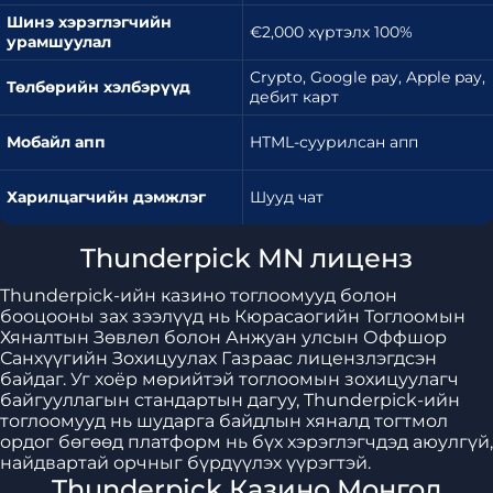
Шинэ хэрэглэгчийн
€2,000 хүртэлх 100%
урамшуулал
Crypto, Google pay, Apple pay,
Төлбөрийн хэлбэрүүд
дебит карт
Мобайл апп
HTML-суурилсан апп
Харилцагчийн дэмжлэг
Шууд
чат
Thunderpick MN лиценз
Thunderpick-ийн казино тоглоомууд болон
бооцооны зах зээлүүд нь Кюрасаогийн Тоглоомын
Хяналтын Зөвлөл болон Анжуан улсын Оффшор
Санхүүгийн Зохицуулах Газраас лицензлэгдсэн
байдаг. Уг хоёр мөрийтэй тоглоомын зохицуулагч
байгууллагын стандартын дагуу, Thunderpick-ийн
тоглоомууд нь шударга байдлын хяналд тогтмол
ордог бөгөөд платформ нь бүх хэрэглэгчдэд аюулгүй,
найдвартай орчныг бүрдүүлэх үүрэгтэй.
Thunderpick Казино Монгол