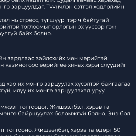
ээр байх явдал юм. Судалгаанаас харахад
нгө зарцуулдаг. Түүнчлэн сэтгэл хөдлөлийн
эл нь стресс, түгшүүр, тэр ч байтугай
рийтэй тоглоомыг орлогын эх үүсвэр гэж
улгүй байх болно.
ийн зардлаас зайлсхийх мөн мөрийтэй
н казиногоос өөрийгөө хянах хэрэгслүүдийг
од хэр их мөнгө зарцуулах хүсэлтэй байгаагаа
гүй, илүү их мөнгө зарцуулахад уруу
мжээг тогтоодог. Жишээлбэл, хэрэв та
ү мөнгө байршуулах боломжгүй болно. Энэ бол
т тогтооно. Жишээлбэл, хэрэв та өдөрт 50