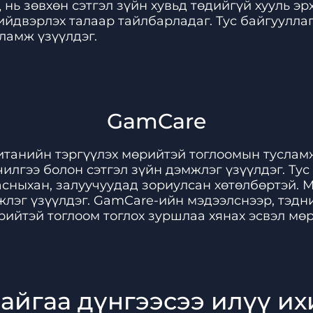
 нь зөвхөн сэтгэл зүйн хувьд төдийгүй хууль э
ийдвэрлэх талаар тайлбарладаг. Тус байгуулла
ламж үзүүлдэг.
GamCare
итанийн тэргүүлэх мөрийтэй тоглоомын туслам
илгээ болон сэтгэл зүйн дэмжлэг үзүүлдэг. Ту
сныхан, залуучуудад зориулсан хөтөлбөртэй. М
лэг үзүүлдэг. GamCare-ийн мэдээлснээр, тэдни
ийтэй тоглоом тоглох зуршлаа хянах эсвэл мөр
байгаа дүнгээсээ илүү их