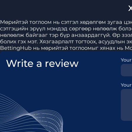
Мөрийтэй тоглоом нь сэтгэл хөдөлгөм зугаа цэн
сэтгэцийн эрүүл мэндэд сөргөөр нөлөөлж болз
нөлөөлж байгааг тэр бүр анзаардаггүй. Өр зээ
болих гэх мэт. Хязгаарлалт тогтоох, асуудлын 
BettingHub нь мөрийтэй тоглоомыг хянах нь Мо
Write a review
Your
You