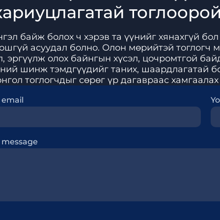
хариуцлагатай тоглоорой
гэл байж болох ч хэрэв та үүнийг хянахгүй бол 
ошгүй асуудал болно. Олон мөрийтэй тоглогч 
л, эргүүлж олох байнгын хүсэл, цочромтгой бай
эхний шинж тэмдгүүдийг таних, шаардлагатай бо
нгол тоглогчдыг сөрөг үр дагавраас хамгаалах
 email
Y
r message