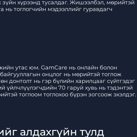
рх зүйн хүрээнд тусалдаг. Жишээлбэл, мөрийтэй
га нь тоглогчийн мэдээллийг гуравдагч
жийн утас юм. GamCare нь онлайн болон
с байгууллагын онцлог нь мөрийтэй тоглож
өн донтолт нь гэр бүлийн харилцааг сүйтгэдэг
й үйлчлүүлэгчдийн 70 гаруй хувь нь тэдэнтэй
ийтэй тоглоом тоглохоо бүрэн зогсоож эхэлдэг.
ийг алдахгүйн тулд