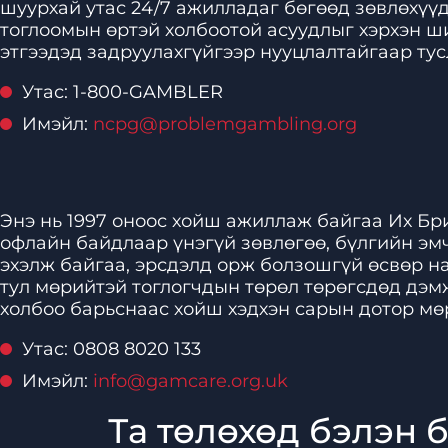
шуурхай утас 24/7 ажилладаг бөгөөд зөвлөхүүд
тоглоомын өртэй холбоотой асуудлыг хэрхэн ш
этгээдэд задруулахгүйгээр нууцлалтайгаар тус
Утас: 1-800-GAMBLER
Имэйл:
ncpg@problemgambling.org
Энэ нь 1997 оноос хойш ажиллаж байгаа Их Бр
офлайн байдлаар үнэгүй зөвлөгөө, бүлгийн эмч
эхэлж байгаа, эрсдэлд орж болзошгүй өсвөр на
тул мөрийтэй тоглогчдын төрөл төрөгсдөд дэмж
холбоо барьснаас хойш хэдхэн сарын дотор мөр
Утас: 0808 8020 133
Имэйл:
info@gamcare.org.uk
Та төлөхөд бэлэн 