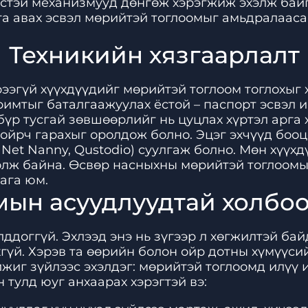
өстэй механизмууд дөнгөж хэрэгжиж эхэлж бай
а авах эсвэл мөрийтэй тоглоомыг амьдралаасаа
Техникийн хязгаарлалт
ээгүй хүүхдүүдийг мөрийтэй тоглоом тоглохыг х
римтыг баталгаажуулах ёстой – паспорт эсвэл 
бүр тусгай зөвшөөрлийг нь цуцлах хүртэл арга 
ойрч гарахыг оролдож болно. Эцэг эхчүүд бооц
Net Nanny, Qustodio) суулгаж болно. Мөн хүүх
цолж байна. Өсвөр насныхны мөрийтэй тоглоомын
ага юм.
ын асуудлуудтай холбо
лддоггүй. Эхлээд энэ нь зүгээр л хөгжилтэй ба
хгүй. Хэрэв та өөрийн болон ойр дотны хүмүүс
жиг зүйлээс эхэлдэг: мөрийтэй тоглоомд илүү и
 тулд юуг анхаарах хэрэгтэй вэ: