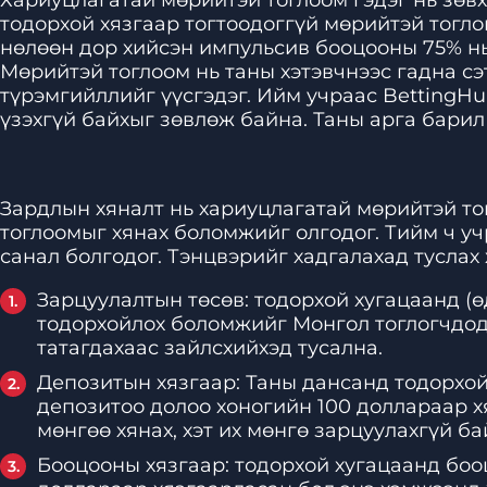
Хариуцлагатай мөрийтэй тоглоом гэдэг нь зөв
тодорхой хязгаар тогтоодоггүй мөрийтэй тогл
нөлөөн дор хийсэн импульсив бооцооны 75% нь
Мөрийтэй тоглоом нь таны хэтэвчнээс гадна сэт
түрэмгийллийг үүсгэдэг. Ийм учраас BettingHu
үзэхгүй байхыг зөвлөж байна. Таны арга барил
Зардлын хяналт нь хариуцлагатай мөрийтэй то
тоглоомыг хянах боломжийг олгодог. Тийм ч уч
санал болгодог. Тэнцвэрийг хадгалахад туслах
Зарцуулалтын төсөв: тодорхой хугацаанд (ө
тодорхойлох боломжийг Монгол тоглогчдод 
татагдахаас зайлсхийхэд тусална.
Депозитын хязгаар: Таны дансанд тодорхой
депозитоо долоо хоногийн 100 доллараар х
мөнгөө хянах, хэт их мөнгө зарцуулахгүй ба
Бооцооны хязгаар: тодорхой хугацаанд боо