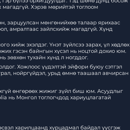
, гэр бүлээ орхигдуулдаг. Тэд шөнө дунд босож
ж магадгүй. Хэрэв мөрийтэй тоглоом
лэн, зарцуулсан мөнгөнийхөө талаар ярихаас
оол, амралтаас зайлсхийж магадгүй. Хүнд
го хийж эхэлдэг. Үнэт зүйлсээ зарах, үл хөдлөх
жих гэсэн байнгын хүсэл нь ноцтой дохио юм.
ь зөвхөн тухайн хүнд л ногддог.
болдог. Хожлоос үүдэлтэй эйфори буюу сэтгэл
утрал, нойргүйдэл, урьд өмнө таашаал авчирсан
охгүй өнгөрөөх жижиг зүйл биш юм. Асуудлыг
lia нь Монгол тоглогчдод хариуцлагатай
 эсвэл харилцаанд хурцадмал байдал үүсгэж