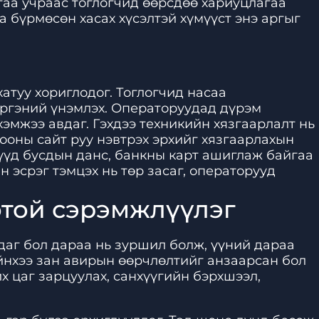
гаа учраас тоглогчид өөрсдөө хариуцлагаа
 бүрмөсөн хасах хүсэлтэй хүмүүст энэ аргыг
атуу хориглодог. Тоглогчид насаа
иргэний үнэмлэх. Операторуудад дүрэм
хэмжээ авдаг. Гэхдээ техникийн хязгаарлалт нь
ооны сайт руу нэвтрэх эрхийг хязгаарлахын
дүүд бусдын данс, банкны карт ашиглаж байгаа
 эсрэг тэмцэх нь төр засаг, операторууд
отой сэрэмжлүүлэг
йдаг бол дараа нь зуршил болж, үүний дараа
ийнхээ зан авирын өөрчлөлтийг анзаарсан бол
х цаг зарцуулах, санхүүгийн бэрхшээл,