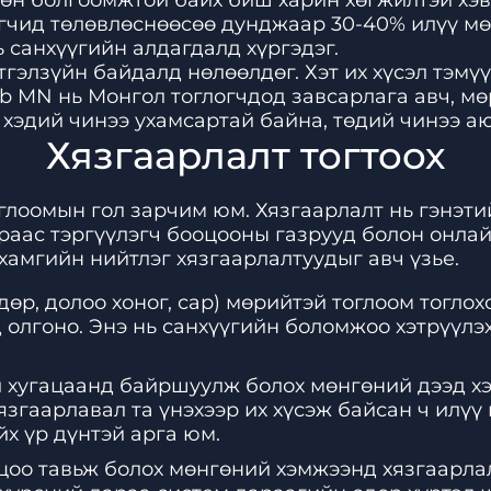
хөн болгоомжтой байх биш харин хөгжилтэй хэв
огчид төлөвлөснөөсөө дунджаар 30-40% илүү мө
 санхүүгийн алдагдалд хүргэдэг.
гэлзүйн байдалд нөлөөлдөг. Хэт их хүсэл тэмүүл
b MN нь Монгол тоглогчдод завсарлага авч, мө
 хэдий чинээ ухамсартай байна, төдий чинээ аю
Хязгаарлалт тогтоох
глоомын гол зарчим юм. Хязгаарлалт нь гэнэт
раас тэргүүлэгч бооцооны газрууд болон онлай
 хамгийн нийтлэг хязгаарлалтуудыг авч үзье.
дөр, долоо хоног, сар) мөрийтэй тоглоом тоглох
олгоно. Энэ нь санхүүгийн боломжоо хэтрүүлэх
 хугацаанд байршуулж болох мөнгөний дээд хэ
язгаарлавал та үнэхээр их хүсэж байсан ч илү
йх үр дүнтэй арга юм.
цоо тавьж болох мөнгөний хэмжээнд хязгаарлал