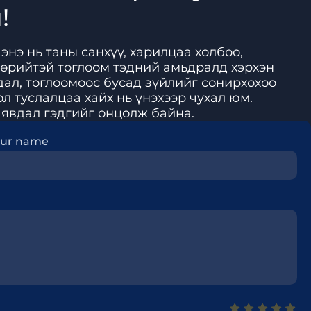
!
энэ нь таны санхүү, харилцаа холбоо,
мөрийтэй тоглоом тэдний амьдралд хэрхэн
дал, тоглоомоос бусад зүйлийг сонирхохоо
л туслалцаа хайх нь үнэхээр чухал юм.
 явдал гэдгийг онцолж байна.
our name