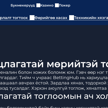
Букмекерүүд
Казино
Покер
рлалт тогтоох
Өөрийгөө хасах
Техникийн хязг
цлагатай мөрийтэй т
реналин болон хожих боломж юм. Гэвч өөр нэг т
улгардаг. Тийм ч учраас BettingHub нь хариуц
аашаал авчрах ёстой. Зардлаа хянах, тодорхой 
хэд тусалдаг. Хэрхэн аюулгүй тоглож, хяналтаа
лагатай тоглоомын ач хо