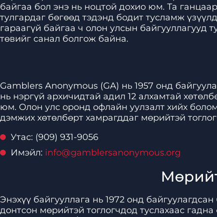
байгаа бол энэ нь ноцтой дохио юм. Та ганцаа
тулгардаг бөгөөд тэдэнд бодит тусламж үзүүл
гараагүй байгаа ч олон улсын байгууллагууд т
төвийг санал болгож байна.
Gamblers Anonymous (GA) нь 1957 онд байгуула
нь нэргүй архичидтай адил 12 алхамтай хөтөл
юм. Олон улс оронд офлайн уулзалт хийх болом
дэмжих хөтөлбөрт хамрагддаг мөрийтэй тоглог
Утас: (909) 931-9056
Имэйл:
info@gamblersanonymous.org
Мөрийт
Энэхүү байгууллага нь 1972 онд байгуулагдсан
донтсон мөрийтэй тоглогчдод туслахаас гадна 