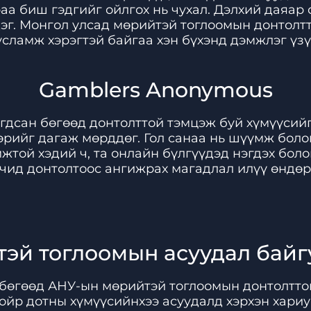
раа биш гэдгийг ойлгох нь чухал. Дэлхий даяар
дэг. Монгол улсад мөрийтэй тоглоомын донтолт
усламж хэрэгтэй байгаа хэн бүхэнд дэмжлэг үзү
Gamblers Anonymous
гдсан бөгөөд донтолттой тэмцэж буй хүмүүсийг
бөрийг дагаж мөрддөг. Гол санаа нь шүүмж бол
жтой хэдий ч, та онлайн бүлгүүдэд нэгдэх бол
чид донтолтоос ангижрах магадлал илүү өндөр
эй тоглоомын асуудал байг
 бөгөөд АНУ-ын мөрийтэй тоглоомын донтолттой
ойр дотны хүмүүсийнхээ асуудалд хэрхэн хариу