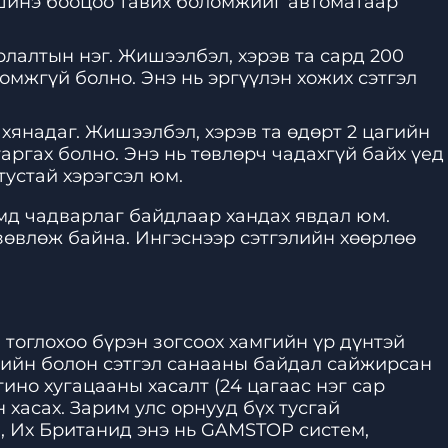
 шинэ бооцоо тавих боломжийг автоматаар
лалтын нэг. Жишээлбэл, хэрэв та сард 200
омжгүй болно. Энэ нь эргүүлэн хожих сэтгэл
 хянадаг. Жишээлбэл, хэрэв та өдөрт 2 цагийн
аргах болно. Энэ нь төвлөрч чадахгүй байх үед
тустай хэрэгсэл юм.
омд чадварлаг байдлаар хандах явдал юм.
 зөвлөж байна. Ингэснээр сэтгэлийн хөөрлөө
 тоглохоо бүрэн зогсоох хамгийн үр дүнтэй
үгийн болон сэтгэл санааны байдал сайжирсан
ино хугацааны хасалт (24 цагаас нэг сар
н хасах. Зарим улс орнууд бүх тусгай
, Их Британид энэ нь GAMSTOP систем,