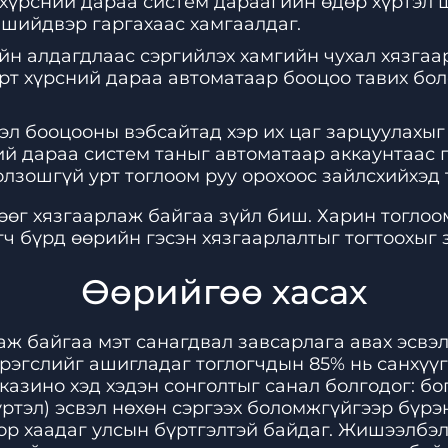
 хүрсний дараа систем дараагийн өдөр хүртэл
 шийдвэр гаргахаас хамгаалдаг.
йн алдагдлаас сэргийлэх хамгийн чухал хязгаар
рт хүрсний дараа автоматаар бооцоо тавих бол
вэл бооцооны вэбсайтад хэр их цаг зарцуулахыг
ий дараа систем таныг автоматаар аккаунтаас г
лзошгүй урт тоглоом руу орохоос зайлсхийхэд 
лөөг хязгаарлаж байгаа зүйл биш. Харин тогло
гч бүрд өөрийн гэсэн хязгаарлалтыг тогтоохыг
Өөрийгөө хасах
аж байгаа мэт санагдвал завсарлага авах эсвэл
хэрэгслийг ашигладаг тоглогчдын 85% нь санхү
азино хэд хэдэн сонголтыг санал болгодог: бог
хүртэл) эсвэл нөхөн сэргээх боломжгүйгээр бүрэ
р хаадаг улсын бүртгэлтэй байдаг. Жишээлбэл