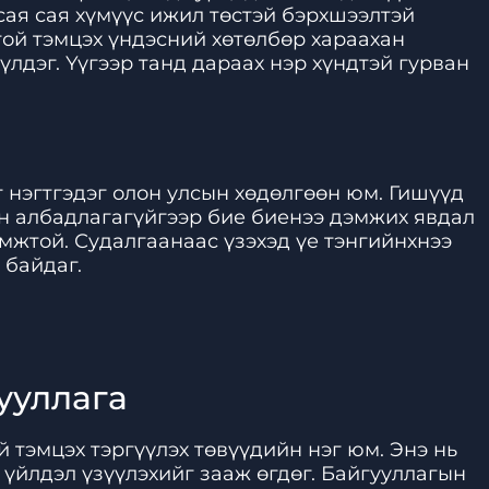
 сая сая хүмүүс ижил төстэй бэрхшээлтэй
той тэмцэх үндэсний хөтөлбөр хараахан
үлдэг. Үүгээр танд дараах нэр хүндтэй гурван
 нэгтгэдэг олон улсын хөдөлгөөн юм. Гишүүд
он албадлагагүйгээр бие биенээ дэмжих явдал
омжтой. Судалгаанаас үзэхэд үе тэнгийнхнээ
 байдаг.
ууллага
 тэмцэх тэргүүлэх төвүүдийн нэг юм. Энэ нь
 үйлдэл үзүүлэхийг зааж өгдөг. Байгууллагын