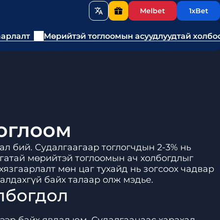
Melbet
1xBet
аарлалт
Мөрийтэй тоглоомын асуудлуудтай холбо
оглоом
ал бий. Судалгаагаар тоглогчдын 2-3% нь
лагатай мөрийтэй тоглоомын ач холбогдлыг
хязгаарлалт мөн цаг тухайд нь зогсоох чадвар
 алдахгүй байх талаар олж мэдье.
лбогдол