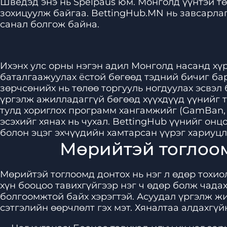
Шведэд энэ нь Spelpaus юм. Монголд үүнтэй т
зохицуулж байгаа. BettingHub.MN нь завсарлаг
санал болгож байна.
Ихэнх улс орны нэгэн адил Монголд насанд хүр
баталгаажуулах ёстой бөгөөд тэдний бичиг ба
зөрчсөнийх нь төлөө торгууль ногдуулах эсвэл 
үргэлж ажилладаггүй бөгөөд хүүхдүүд үүнийг т
тулд хориглох программ хангамжийг (GamBan, 
эсэхийг хянах нь чухал. BettingHub үүнийг он
болон эцэг эхчүүдийн хамтарсан үүрэг хариуцл
Мөрийтэй тоглоом
Мөрийтэй тоглоомд донтох нь нэг л өдөр тохио
хүн бооцоо тавихгүйгээр нэг ч өдөр болж чада
болгоомжтой байх хэрэгтэй. Асуудал үргэлж жи
сэтгэлийн өөрчлөлт гэх мэт. Хяналтаа алдахгүйн