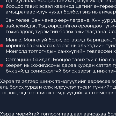
Цаг хугацаа: Бооцоо тавихад илүү их цаг зар
бооцоо тавих эсвэл казинод цагийг өнгөрөөх
амьдралаас илүү чухал болбол энэ нь анхаар
Зан төлөв: Зан чанар өөрчлөгдөнө. Хүн уур 
зайлсхийдэг. Тэд өөрсдийгөө өрөөндөө түгжи
тохиолдолд түрэмгий болох ажиглагдана. Ял
Мөнгө: Мөнгөгүй болж, өр, зээлд баригдаж, “
хөрөнгө барьцаалах зэрэг нь аль хэдийн ту
Монголд тоглогчдын санхүүгийн төвлөрсөн хя
Сэтгэцийн байдал: Бооцоо тавихгүй л бол са
хөөрөл нь хожигдсоны дараа хурдан сэтгэл г
бүх зүйлд сонирхолгүй болох зэрэг шинж тэм
Хэрэв та эдгээр шинж тэмдгүүдийг өөрөөсөө эс
аль болох хурдан олж илрүүлэх тусам түүнийг 
тоглож, эдгээр шинж тэмдгүүдийг үл тоомсорл
Хэрэв мөрийтэй тоглоом таашаал авчрахаа бол