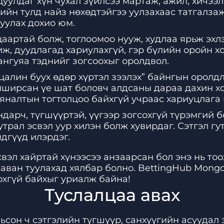
цуулдаг хүн чухал зүйлсээ мартаж, ажил, хичээл
ийн тулд найз нөхөдтэйгээ уулзахаас татгалза
уулах дохио юм.
уцаартай болж, тоглоомоо нууж, худлаа ярьж эх
ж, дуудлагад хариулахгүй, гэр бүлийн оройн х
ангуяа тэднийг зогсоохыг оролдвол.
цалин буух өдөр хүртэл зээлэх” байнгын оролдло
йлширсан үе шат боловч алдсаны дараа дахин хо
налтын тогтолцоо байхгүй учраас хариуцлага н
ндарч, түгшүүртэй, үүгээр зогсохгүй түрэмгий 
утрал эсвэл уур хилэн болж хувирдаг. Сэтгэл г
дгүүд илэрдэг.
вэл хайртай хүнээсээ анзаарсан бол энэ нь то
даван туулахад хялбар болно. BettingHub Mongo
охгүй байхыг уриалж байна!
Туслалцаа авах
ьсон ч сэтгэлийн түгшүүр, санхүүгийн асуудал