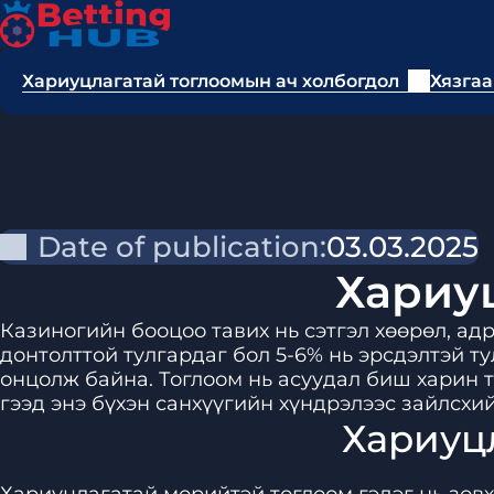
Хариуцлагатай тоглоомын ач холбогдол
Хязгаа
Date of publication:
03.03.2025
Хариу
Казиногийн бооцоо тавих нь сэтгэл хөөрөл, ад
донтолттой тулгардаг бол 5-6% нь эрсдэлтэй т
онцолж байна. Тоглоом нь асуудал биш харин т
гээд энэ бүхэн санхүүгийн хүндрэлээс зайлсхий
Хариуц