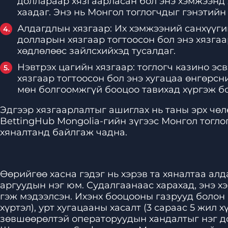
доллараар хязгаарласан бол энэ хэмжээнд
хаадаг. Энэ нь Монгол тоглогчдыг гэнэтийн
Алдагдлын хязгаар: Их хэмжээний санхүүги
долларын хязгаар тогтоосон бол энэ хязгаа
хөдлөлөөс зайлсхийхэд тусалдаг.
Нэвтрэх цагийн хязгаар: тоглогч казино эс
хязгаар тогтоосон бол энэ хугацаа өнгөрсн
мөн болгоомжгүй бооцоо тавихад хүргэж бо
Эдгээр хязгаарлалтыг ашиглах нь таны эрх чө
BettingHub Mongolia-гийн зүгээс Монгол тогло
хяналтанд байлгаж чадна.
Өөрийгөө хасна гэдэг нь хэрэв та хяналтаа алд
аргуудын нэг юм. Судалгаанаас харахад, энэ 
гэж мэдээлсэн. Ихэнх бооцооны газрууд болон к
хүртэл), урт хугацааны хасалт (3 сараас 5 жил 
зөвшөөрөлтэй операторуудын хандалтыг нэг до